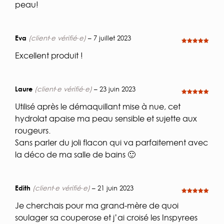
peau!
Eva
(client·e vérifié·e)
–
7 juillet 2023
Note
5
sur
5
Excellent produit !
Laure
(client·e vérifié·e)
–
23 juin 2023
Note
5
sur
5
Utilisé après le démaquillant mise à nue, cet
hydrolat apaise ma peau sensible et sujette aux
rougeurs.
Sans parler du joli flacon qui va parfaitement avec
la déco de ma salle de bains 🙂
Edith
(client·e vérifié·e)
–
21 juin 2023
Note
5
sur
5
Je cherchais pour ma grand-mère de quoi
soulager sa couperose et j’ai croisé les Inspyrees