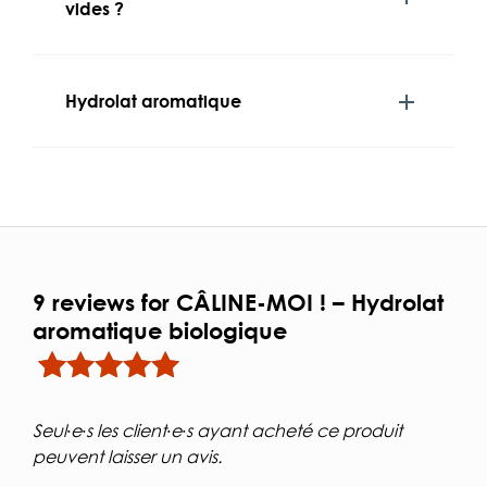
vides ?
Hydrolat aromatique
9 reviews for
CÂLINE-MOI ! – Hydrolat
aromatique biologique
Noté
9
4.89
sur 5
basé sur
Seul·e·s les client·e·s ayant acheté ce produit
notations client
peuvent laisser un avis.