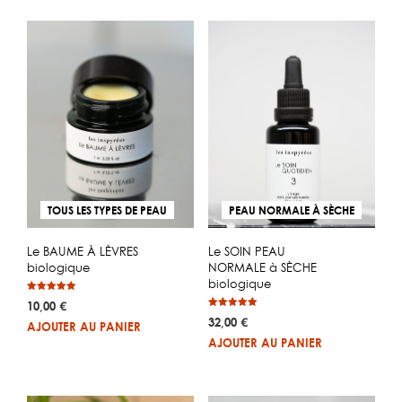
TOUS LES TYPES DE PEAU
PEAU NORMALE À SÈCHE
Le BAUME À LÈVRES
Le SOIN PEAU
biologique
NORMALE à SÈCHE
biologique
Note
10,00
€
4.87
Note
sur 5
32,00
€
AJOUTER AU PANIER
5.00
sur 5
AJOUTER AU PANIER