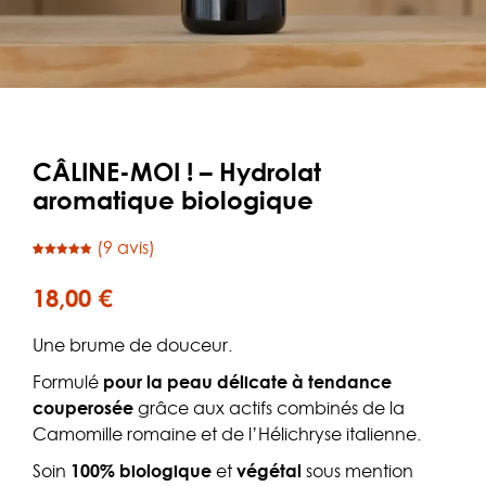
CÂLINE-MOI ! – Hydrolat
aromatique biologique
(
9
avis)
Noté
9
4.89
sur 5
basé sur
18,00
€
notations
client
Une brume de douceur.
Formulé
pour la peau délicate à tendance
couperosée
grâce aux actifs combinés de la
Camomille romaine et de l’Hélichryse italienne.
Soin
100% biologique
et
végétal
sous mention