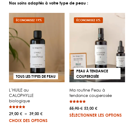
Nos soins adaptés à votre type de peau :
ÉCONOMISEZ 19%
ÉCONOMISEZ 5%
PEAU À TENDANCE
TOUS LES TYPES DE PEAU
COUPEROSÉE
L’HUILE au
Ma routine Peau à
CALOPHYLLE
tendance couperosée
biologique
Note
Le
Le
55,90
€
53,00
€
5.00
Note
sur 5
Plage
29,00
€
–
39,00
€
prix
prix
4.78
SÉLECTIONNER LES OPTIONS
sur 5
de
Ce
initial
actuel
CHOIX DES OPTIONS
prix :
était :
est :
produit
29,00 €
55,90 €.
53,00 €.