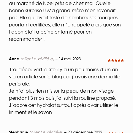
au marché de Noël près de chez moi. Quelle
bonne surprise !! Ma grand-mère n’en revenait
pas. Elle qui avait testé de nombreuses marques
pourtant certifiées, elle m’a rappelé alors que son
flacon était a peine entamé pour en
recommander !
Anne
(client·e vérifié·e)
–
14 mai 2023
Note
5
sur
5
J’ai découvert le site il y a un peu moins d’un an
via un article sur le blog car j’avais une dermatite
periorale.
Je n’ai plus rien mis sur la peau de mon visage
pendant 3 mois puis j’ai suivi la routine proposé.
J’adore cet hydrolat surtout après avoir utiliser le
liniment et le savon.
Stephanie
(client·e vérifié·e)
–
20 décembre 2022