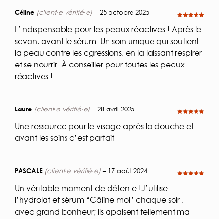
Céline
(client·e vérifié·e)
–
25 octobre 2025
Note
5
sur
5
L’indispensable pour les peaux réactives ! Après le
savon, avant le sérum. Un soin unique qui soutient
la peau contre les agressions, en la laissant respirer
et se nourrir. À conseiller pour toutes les peaux
réactives !
Laure
(client·e vérifié·e)
–
28 avril 2025
Note
5
sur
5
Une ressource pour le visage après la douche et
avant les soins c’est parfait
PASCALE
(client·e vérifié·e)
–
17 août 2024
Note
5
sur
5
Un véritable moment de détente !J’utilise
l’hydrolat et sérum “Câline moi” chaque soir ,
avec grand bonheur; ils apaisent tellement ma