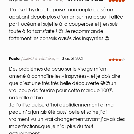
Note
5
sur
5
J’utilise l’hydrolat apaise-moi couplé au sérum
apaisant depuis plus d’un an sur ma peau tiraillée
par l’océan et sujette à la couperose et j’en suis
toute à fait satisfaite ! 😊 Je recommande
fortement les conseils avisés des Inspyrées 😍
Paola
(client·e vérifié·e)
–
13 août 2021
Note
4
sur 5
Des problèmes de peau sur le visage m’ont
amené à connaître les » Inspyrées « et je dois dire
que c’est une très très belle découverte 😀😍un
vrai coup de foudre pour cette marque 100%
naturelle et bio.
Je l’utilise aujourd’hui quotidiennement et ma
peau n’a jamais été aussi belle et saine j’ai
vraiment vu un vrai changement,avant j’avais des
imperfections,que je n’ai plus du tout
actuellement.