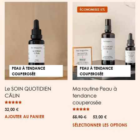
ÉCONOMISEZ 5%
PEAU À TENDANCE
PEAU À TENDANCE
COUPEROSÉE
COUPEROSÉE
Le SOIN QUOTIDIEN
Ma routine Peau à
CÂLIN
tendance
couperosée
Note
32,00
€
4.93
sur 5
Note
Le
Le
AJOUTER AU PANIER
55,90
€
53,00
€
5.00
sur 5
prix
prix
SÉLECTIONNER LES OPTIONS
initial
actuel
était :
est :
55,90 €.
53,00 €.