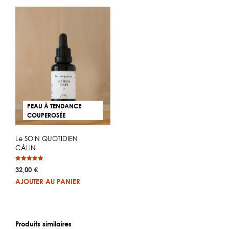
a
à
plusieurs
39,00 €
variations.
Les
options
peuvent
être
choisies
sur
PEAU À TENDANCE
la
COUPEROSÉE
page
du
Le SOIN QUOTIDIEN
produit
CÂLIN
Note
32,00
€
4.93
sur 5
AJOUTER AU PANIER
Produits similaires