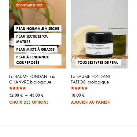
ÉCONOMISEZ 30%
PEAU NORMALE À SÈCHE
PEAU SÈCHE ET/OU
MATURE
PEAU MIXTE À GRASSE
PEAU À TENDANCE
TOUS LES TYPES DE PEAU
COUPEROSÉE
Le BAUME FONDANT
Le BAUME FONDANT au
TATTOO biologique
CHANVRE biologique
Note
Note
Plage
18,00
€
32,00
€
–
45,00
€
5.00
4.94
sur 5
sur 5
de
Ce
AJOUTER AU PANIER
CHOIX DES OPTIONS
prix :
produit
32,00 €
a
à
plusieurs
45,00 €
variations.