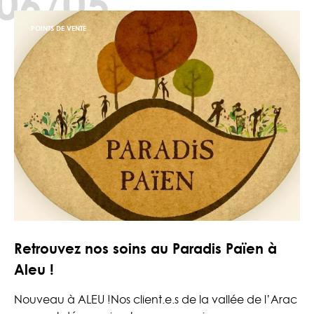
06/05
POINTS DE VENTE
Retrouvez nos soins au Paradis Païen à
Aleu !
Nouveau à ALEU !Nos client.e.s de la vallée de l’Arac