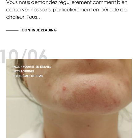
Vous nous demandez régulièrement comment bien
conserver nos soins, particulièrement en période de
chaleur. Tous…
CONTINUE READING
10/06
NOS PRODUITS EN DÉTAILS
NOS ROUTINES
PROBLÈMES DE PEAU