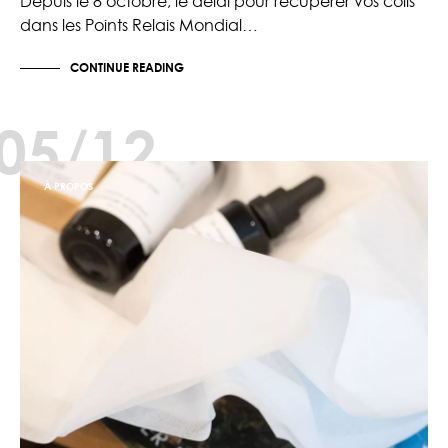
Depuis le 8 octobre, le délai pour récupérer vos colis
dans les Points Relais Mondial…
CONTINUE READING
05/12
À PROPOS