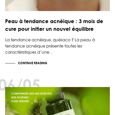
Peau à tendance acnéique : 3 mois de
cure pour initier un nouvel équilibre
La tendance acnéique, quésaco ? La peau à
tendance acnéique présente toutes les
caractéristiques d’une…
CONTINUE READING
06/05
COMPRENDRE NOS MICROBIOTES
NOS ROUTINES
POUR DÉBUTER