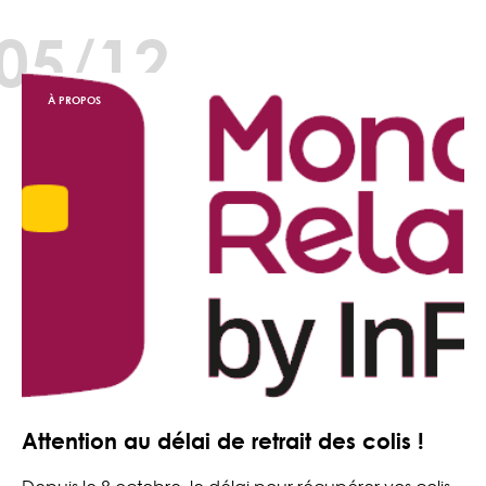
05/12
À PROPOS
Attention au délai de retrait des colis !