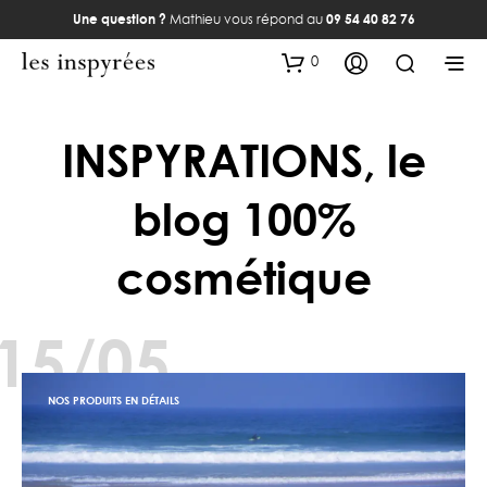
Une question ?
Mathieu vous répond au
09 54 40 82 76
0
INSPYRATIONS, le
blog 100%
cosmétique
15/05
NOS PRODUITS EN DÉTAILS