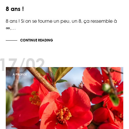
8 ans !
8 ans ! Si on se tourne un peu, un 8, ça ressemble à
∞,…
CONTINUE READING
17/02
À PROPOS