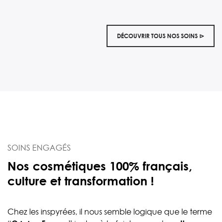
39,00 €
a
à
pl
55,00 €
va
DÉCOUVRIR TOUS NOS SOINS ⊳
Le
op
p
êt
ch
su
la
p
d
SOINS ENGAGÉS
pr
Nos cosmétiques 100% français,
culture et transformation !
Chez les inspyrées, il nous semble logique que le terme