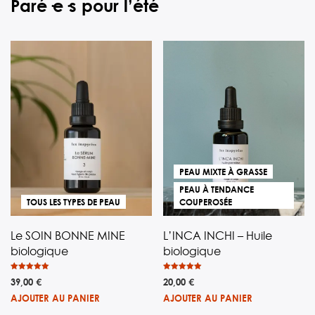
Paré·e·s pour l’été
PEAU MIXTE À GRASSE
PEAU À TENDANCE
TOUS LES TYPES DE PEAU
COUPEROSÉE
Le SOIN BONNE MINE
L’INCA INCHI – Huile
biologique
biologique
Note
Note
39,00
€
20,00
€
4.96
5.00
sur 5
sur 5
AJOUTER AU PANIER
AJOUTER AU PANIER