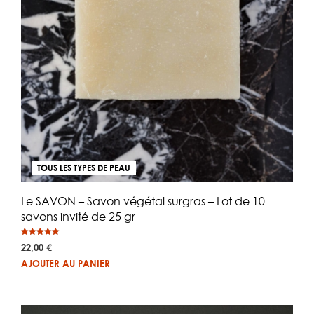
pa
du
pro
TOUS LES TYPES DE PEAU
Le SAVON – Savon végétal surgras – Lot de 10
savons invité de 25 gr
Note
22,00
€
5.00
sur 5
AJOUTER AU PANIER