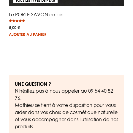
TOUS LES TYPES DE PEAU
Le PORTE-SAVON en pin
Note
5,00
€
5.00
sur 5
AJOUTER AU PANIER
UNE QUESTION ?
N'hésitez pas à nous appeler au
09 54 40 82
76
.
Mathieu se tient à votre disposition pour vous
aider dans vos choix de cosmétique naturelle
et vous accompagner dans l'utilisation de nos
produits.