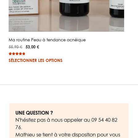
Ma routine Peau à tendance acnéique
Le
Le
55,90
€
53,00
€
prix
prix
initial
actuel
Noté
3
5.00
SÉLECTIONNER LES OPTIONS
sur 5
était :
est :
basé sur
55,90 €.
53,00 €.
notations
client
UNE QUESTION ?
N'hésitez pas à nous appeler au
09 54 40 82
76
.
Mathieu se tient à votre disposition pour vous