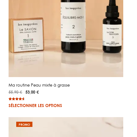
Ma routine Peau mixte à grasse
Le
Le
55,90
€
53,00
€
prix
prix
initial
actuel
Noté
17
4.76
SÉLECTIONNER LES OPTIONS
sur 5
était :
est :
basé sur
55,90 €.
53,00 €.
notations
client
PRODUIT
PROMO
EN
PROMOTION