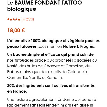
Le BAUME FONDANT TATTOO
biologique
(
4
avis)
Noté
4
5.00
sur 5
basé sur
18,00
€
notations
client
L’alternative 100% biologique et végétale pour les
peaux tatouées
, sous mention
Nature & Progrès
.
Un baume simple et efficace qui prend soin de
nos tatouages
grâce aux propriétés associées du
Karité, des huiles de Chanvre et Cameline, du
Babassu ainsi que des extraits de Calendula,
Camomille, Vanille et Romarin.
30% des ingrédients sont cultivés et transformés
en France.
Une texture agréablement fondante qui pénètre
rapidement
sans laisser de film gras
et
laisse la