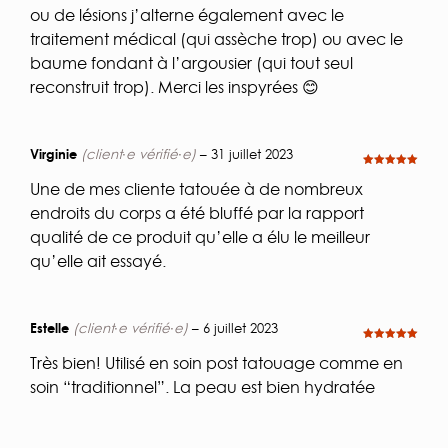
ou de lésions j’alterne également avec le
traitement médical (qui assèche trop) ou avec le
baume fondant à l’argousier (qui tout seul
reconstruit trop). Merci les inspyrées 😊
Virginie
(client·e vérifié·e)
–
31 juillet 2023
Note
5
sur
5
Une de mes cliente tatouée à de nombreux
endroits du corps a été bluffé par la rapport
qualité de ce produit qu’elle a élu le meilleur
qu’elle ait essayé.
Estelle
(client·e vérifié·e)
–
6 juillet 2023
Note
5
sur
5
Très bien! Utilisé en soin post tatouage comme en
soin “traditionnel”. La peau est bien hydratée