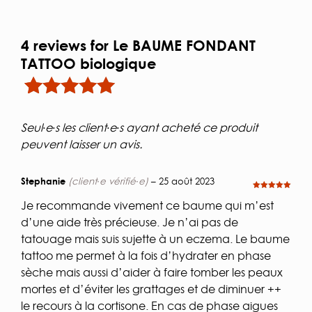
4 reviews for
Le BAUME FONDANT
TATTOO biologique
Noté
4
5.00
sur 5
basé sur
Seul·e·s les client·e·s ayant acheté ce produit
notations client
peuvent laisser un avis.
Stephanie
(client·e vérifié·e)
–
25 août 2023
Note
5
sur
5
Je recommande vivement ce baume qui m’est
d’une aide très précieuse. Je n’ai pas de
tatouage mais suis sujette à un eczema. Le baume
tattoo me permet à la fois d’hydrater en phase
sèche mais aussi d’aider à faire tomber les peaux
mortes et d’éviter les grattages et de diminuer ++
le recours à la cortisone. En cas de phase aigues