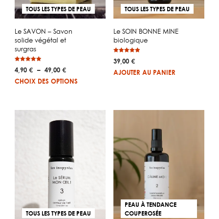
TOUS LES TYPES DE PEAU
TOUS LES TYPES DE PEAU
Le SAVON – Savon
Le SOIN BONNE MINE
solide végétal et
biologique
surgras
Note
39,00
€
4.96
Note
sur 5
Plage
4,90
€
–
49,00
€
4.93
AJOUTER AU PANIER
sur 5
de
Ce
CHOIX DES OPTIONS
prix :
produit
4,90 €
a
à
plusieurs
49,00 €
variations.
Les
options
peuvent
être
choisies
sur
PEAU À TENDANCE
la
TOUS LES TYPES DE PEAU
COUPEROSÉE