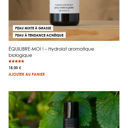
PEAU MIXTE À GRASSE
PEAU À TENDANCE ACNÉIQUE
ÉQUILIBRE-MOI ! – Hydrolat aromatique
biologique
Note
18,00
€
5.00
sur 5
AJOUTER AU PANIER