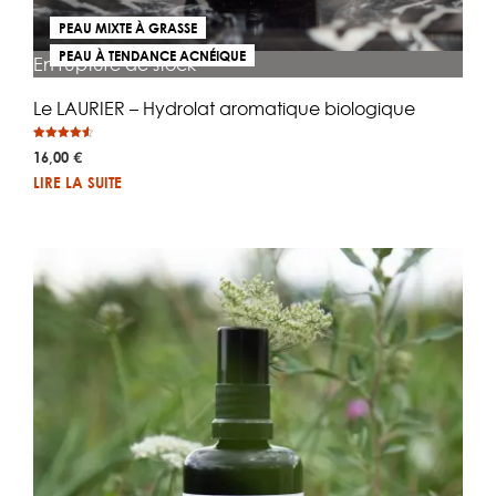
PEAU MIXTE À GRASSE
PEAU À TENDANCE ACNÉIQUE
En rupture de stock
Le LAURIER – Hydrolat aromatique biologique
Note
16,00
€
4.50
sur 5
LIRE LA SUITE