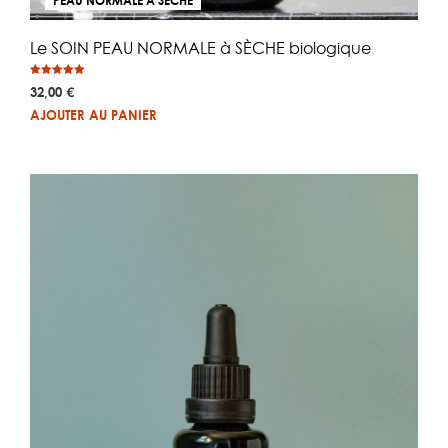
PEAU NORMALE À SÈCHE
Le SOIN PEAU NORMALE à SÈCHE biologique
Note
32,00
€
5.00
sur 5
AJOUTER AU PANIER