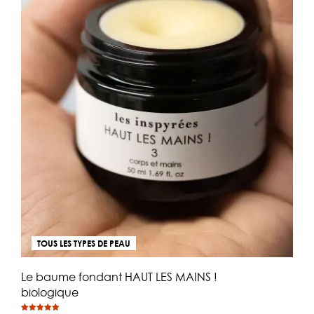
être
choi
sur
la
pa
du
pro
TOUS LES TYPES DE PEAU
Le baume fondant HAUT LES MAINS !
biologique