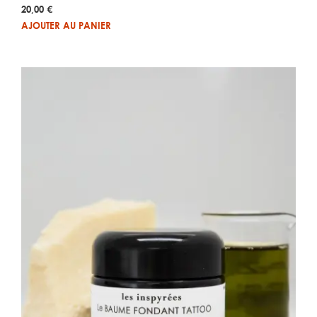
Note
20,00
€
4.90
sur 5
AJOUTER AU PANIER