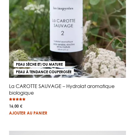
PEAU SÈCHE ET/OU MATURE
PEAU À TENDANCE COUPEROSÉE
La CAROTTE SAUVAGE – Hydrolat aromatique
biologique
Note
16,00
€
5.00
sur 5
AJOUTER AU PANIER