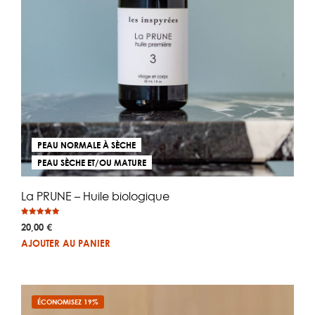
PEAU NORMALE À SÈCHE
PEAU SÈCHE ET/OU MATURE
La PRUNE – Huile biologique
Note
20,00
€
5.00
sur 5
AJOUTER AU PANIER
ÉCONOMISEZ 19%