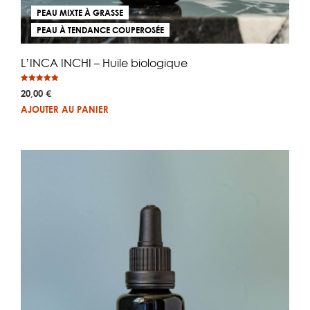
PEAU MIXTE À GRASSE
PEAU À TENDANCE COUPEROSÉE
L’INCA INCHI – Huile biologique
Note
20,00
€
5.00
sur 5
AJOUTER AU PANIER