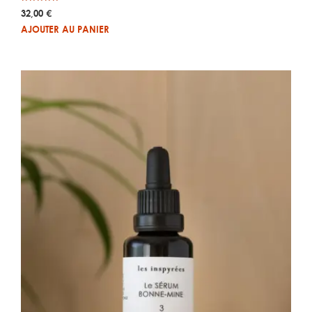
Note
32,00
€
5.00
sur 5
AJOUTER AU PANIER