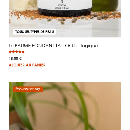
TOUS LES TYPES DE PEAU
Le BAUME FONDANT TATTOO biologique
Note
18,00
€
5.00
sur 5
AJOUTER AU PANIER
ÉCONOMISEZ 30%