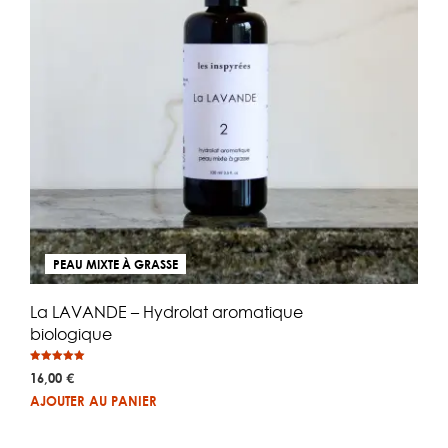
PEAU MIXTE À GRASSE
La LAVANDE – Hydrolat aromatique
biologique
Note
16,00
€
5.00
sur 5
AJOUTER AU PANIER