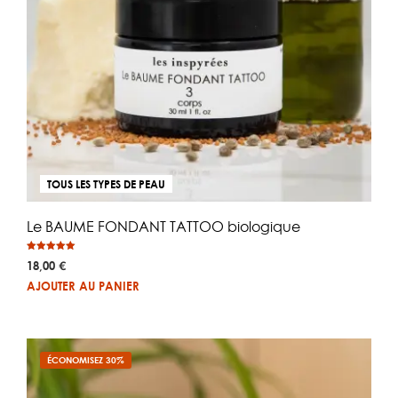
TOUS LES TYPES DE PEAU
Le BAUME FONDANT TATTOO biologique
Note
18,00
€
5.00
sur 5
AJOUTER AU PANIER
ÉCONOMISEZ 30%