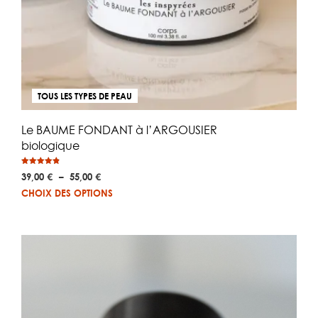
TOUS LES TYPES DE PEAU
Le BAUME FONDANT à l’ARGOUSIER
biologique
Note
Plage
39,00
€
–
55,00
€
4.83
sur 5
de
Ce
CHOIX DES OPTIONS
prix :
pro
39,00 €
a
à
plus
55,00 €
vari
Les
opt
peu