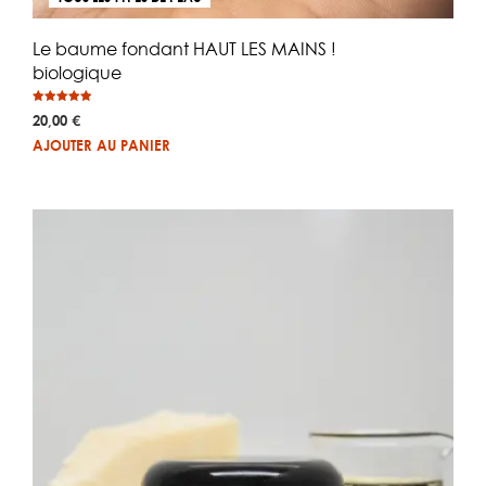
Le baume fondant HAUT LES MAINS !
biologique
Note
20,00
€
4.90
sur 5
AJOUTER AU PANIER