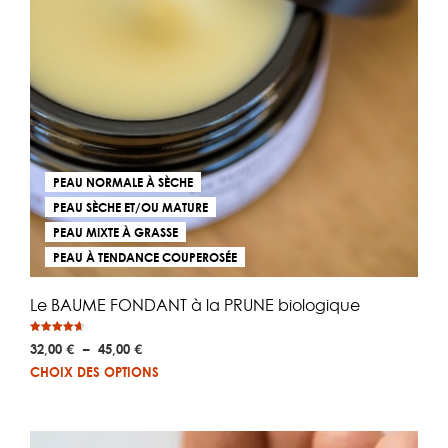
PEAU NORMALE À SÈCHE
PEAU SÈCHE ET/OU MATURE
PEAU MIXTE À GRASSE
PEAU À TENDANCE COUPEROSÉE
Le BAUME FONDANT à la PRUNE biologique
Note
Plage
32,00
€
–
45,00
€
4.68
sur 5
de
Ce
CHOIX DES OPTIONS
prix :
pro
32,00 €
a
à
plus
45,00 €