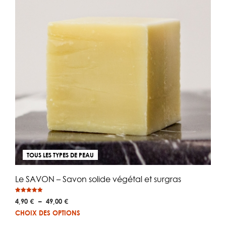
TOUS LES TYPES DE PEAU
Le SAVON – Savon solide végétal et surgras
Note
Plage
4,90
€
–
49,00
€
4.93
sur 5
de
Ce
CHOIX DES OPTIONS
prix :
pro