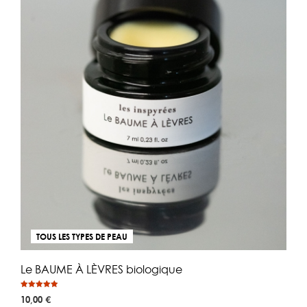
être
choi
sur
la
pa
du
pro
TOUS LES TYPES DE PEAU
Le BAUME À LÈVRES biologique
Note
10,00
€
4.87