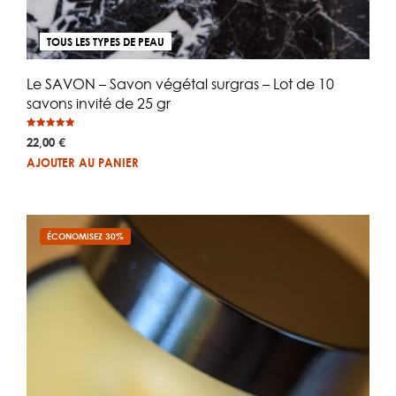
TOUS LES TYPES DE PEAU
Le SAVON – Savon végétal surgras – Lot de 10
savons invité de 25 gr
Note
22,00
€
5.00
sur 5
AJOUTER AU PANIER
ÉCONOMISEZ 30%