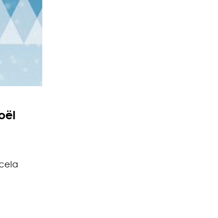
oël
 cela