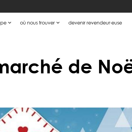
ipe
où nous trouver
devenir revendeur·euse
marché de Noë