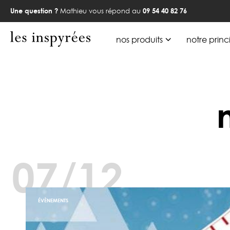
Une question ?
Mathieu vous répond au
09 54 40 82 76
nos produits
notre princ
07/12
ÉVÈNEMENTS