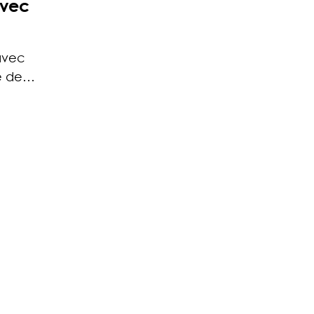
avec
 avec
ce de…