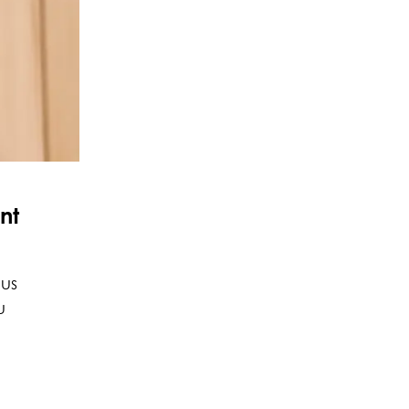
nt
us
u