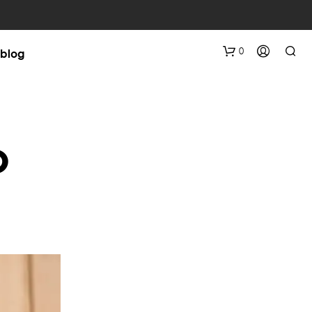
0
blog
o