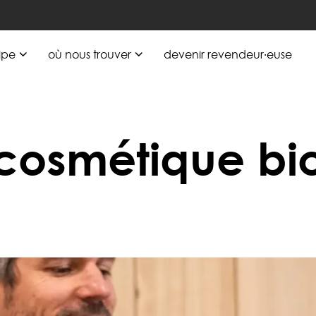
ipe
où nous trouver
devenir revendeur·euse
cosmétique bi