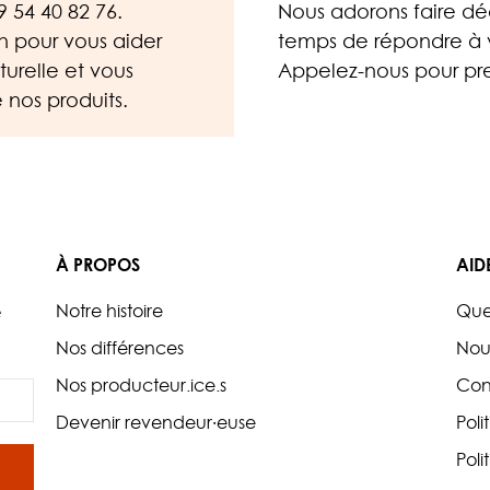
9 54 40 82 76
.
Nous adorons faire déc
on pour vous aider
temps de répondre à v
urelle et vous
Appelez-nous
pour pre
 nos produits.
À PROPOS
AID
Notre histoire
Que
e
Nos différences
Nou
Nos producteur.ice.s
Con
Devenir revendeur·euse
Poli
Poli