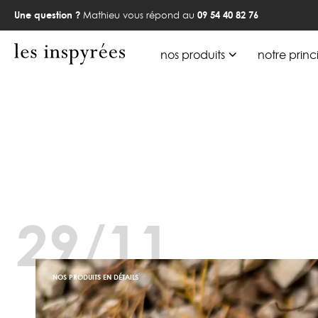
Une question ?
Mathieu vous répond au
09 54 40 82 76
nos produits
notre princ
29/11
NOS PRODUITS EN DÉTAILS