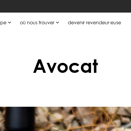
ipe
où nous trouver
devenir revendeur·euse
Avocat