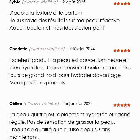
Sylvie
(client·e vérifié·e)
–
2 août 2025
Note
5
sur
5
J’adore la texture et le parfum
Je suis ravie des résultats sur ma peau réactive
Aucun bouton et mes rides s’estompent
Charlotte
(client·e vérifié·e)
–
7 février 2024
Note
5
sur
5
Excellent produit, la peau est douce, lumineuse et
bien hydratée. J’ajoute ensuite l’huile inca inchi les
jours de grand froid, pour hydrater davantage.
Merci pour ces produits
Céline
(client·e vérifié·e)
–
16 janvier 2024
Note
5
sur
5
La peau qui tire est rapidement hydratée et l’acné
régulé. Pas de sensation de gras sur la peau.
Produit de qualité que j’utilise depuis 3 ans
maintenant.