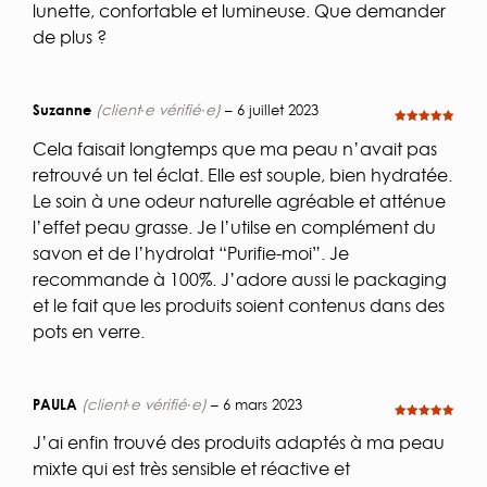
lunette, confortable et lumineuse. Que demander
de plus ?
Suzanne
(client·e vérifié·e)
–
6 juillet 2023
Note
5
sur
5
Cela faisait longtemps que ma peau n’avait pas
retrouvé un tel éclat. Elle est souple, bien hydratée.
Le soin à une odeur naturelle agréable et atténue
l’effet peau grasse. Je l’utilse en complément du
savon et de l’hydrolat “Purifie-moi”. Je
recommande à 100%. J’adore aussi le packaging
et le fait que les produits soient contenus dans des
pots en verre.
PAULA
(client·e vérifié·e)
–
6 mars 2023
Note
5
sur
5
J’ai enfin trouvé des produits adaptés à ma peau
mixte qui est très sensible et réactive et