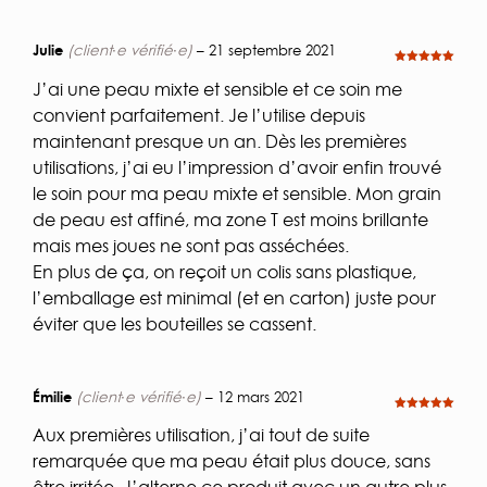
Julie
(client·e vérifié·e)
–
21 septembre 2021
Note
5
sur
5
J’ai une peau mixte et sensible et ce soin me
convient parfaitement. Je l’utilise depuis
maintenant presque un an. Dès les premières
utilisations, j’ai eu l’impression d’avoir enfin trouvé
le soin pour ma peau mixte et sensible. Mon grain
de peau est affiné, ma zone T est moins brillante
mais mes joues ne sont pas asséchées.
En plus de ça, on reçoit un colis sans plastique,
l’emballage est minimal (et en carton) juste pour
éviter que les bouteilles se cassent.
Émilie
(client·e vérifié·e)
–
12 mars 2021
Note
5
sur
5
Aux premières utilisation, j’ai tout de suite
remarquée que ma peau était plus douce, sans
être irritée. J’alterne ce produit avec un autre plus