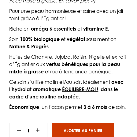
Peau mixte à grasse.
En savoir plus >
)
Pour une peau harmonieuse et saine avec un joli
teint grâce à l’Églantier !
Riche en
oméga 6 essentiels
et
vitamine E
.
Soin
100% biologique
et
végétal
sous mention
Nature & Progrès
.
Huiles de Chanvre, Jojoba, Raisin, Nigelle et extrait
d’Églantier aux
vertus bénéfiques pour la peau
mixte à grasse
et/ou à tendance acnéique.
Ce soin s’utilise matin et/ou soir, idéalement
avec
l’hydrolat aromatique
ÉQUILIBRE-MOI !
,
dans le
cadre d’une
routine adaptée
.
Économique
, un flacon permet
3 à 6 mois
de soin.
AJOUTER AU PANIER