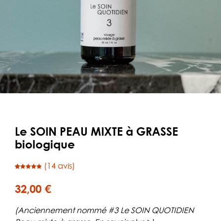
Le SOIN PEAU MIXTE à GRASSE
biologique
(
14
avis)
Noté
14
4.93
sur 5
basé sur
32,00
€
notations
client
(Anciennement nommé #3 Le SOIN QUOTIDIEN