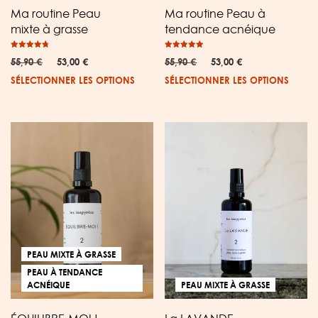
Ma routine Peau
Ma routine Peau à
mixte à grasse
tendance acnéique
Note
Note
Le
Le
Le
Le
55,90
€
53,00
€
55,90
€
53,00
€
4.76
5.00
sur 5
sur 5
prix
prix
prix
prix
SÉLECTIONNER LES OPTIONS
SÉLECTIONNER LES OPTIONS
initial
actuel
initial
actuel
était :
est :
était :
est :
55,90 €.
53,00 €.
55,90 €.
53,00 €.
PEAU MIXTE À GRASSE
PEAU À TENDANCE
ACNÉIQUE
PEAU MIXTE À GRASSE