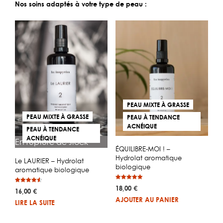
Nos soins adaptés à votre type de peau :
PEAU MIXTE À GRASSE
PEAU MIXTE À GRASSE
PEAU À TENDANCE
ACNÉIQUE
PEAU À TENDANCE
ACNÉIQUE
En rupture de stock
ÉQUILIBRE-MOI ! –
Hydrolat aromatique
Le LAURIER – Hydrolat
biologique
aromatique biologique
Note
18,00
€
Note
5.00
16,00
€
4.50
sur 5
sur 5
AJOUTER AU PANIER
LIRE LA SUITE