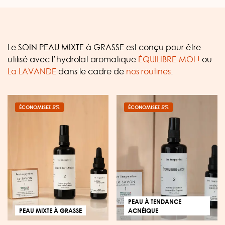
Le SOIN PEAU MIXTE à GRASSE est conçu pour être
utilisé avec l’hydrolat aromatique
ÉQUILIBRE-MOI !
ou
La LAVANDE
dans le cadre de
nos routines
.
ÉCONOMISEZ 5%
ÉCONOMISEZ 5%
PEAU À TENDANCE
PEAU MIXTE À GRASSE
ACNÉIQUE