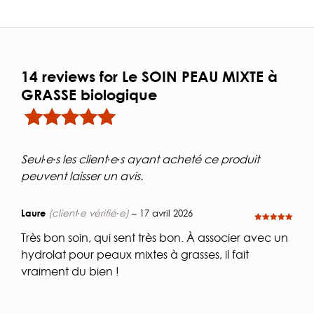
14 reviews for
Le SOIN PEAU MIXTE à
GRASSE biologique
Noté
14
4.93
sur 5
basé sur
Seul·e·s les client·e·s ayant acheté ce produit
notations client
peuvent laisser un avis.
Laure
(client·e vérifié·e)
–
17 avril 2026
Note
5
sur
5
Très bon soin, qui sent très bon. À associer avec un
hydrolat pour peaux mixtes à grasses, il fait
vraiment du bien !