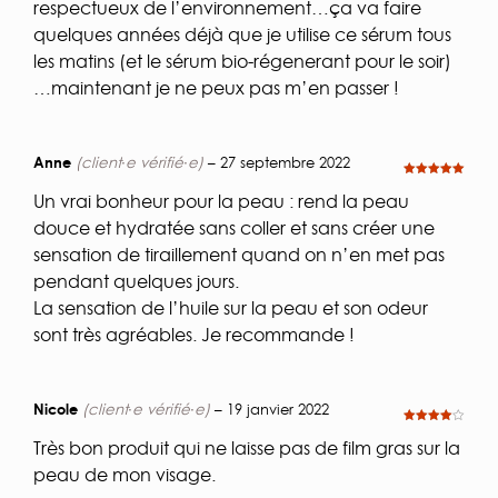
respectueux de l’environnement…ça va faire
quelques années déjà que je utilise ce sérum tous
les matins (et le sérum bio-régenerant pour le soir)
…maintenant je ne peux pas m’en passer !
Anne
(client·e vérifié·e)
–
27 septembre 2022
Note
5
sur
5
Un vrai bonheur pour la peau : rend la peau
douce et hydratée sans coller et sans créer une
sensation de tiraillement quand on n’en met pas
pendant quelques jours.
La sensation de l’huile sur la peau et son odeur
sont très agréables. Je recommande !
Nicole
(client·e vérifié·e)
–
19 janvier 2022
Note
4
sur 5
Très bon produit qui ne laisse pas de film gras sur la
peau de mon visage.