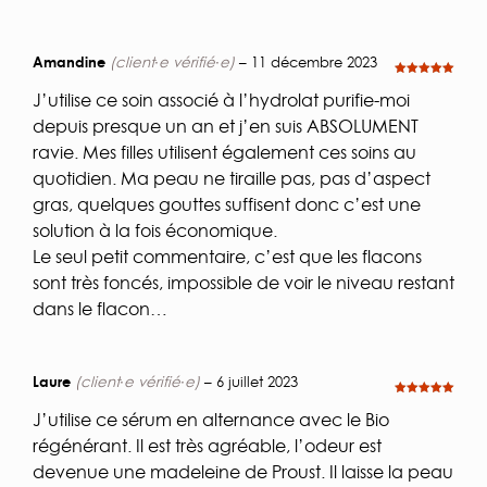
Amandine
(client·e vérifié·e)
–
11 décembre 2023
Note
5
sur
5
J’utilise ce soin associé à l’hydrolat purifie-moi
depuis presque un an et j’en suis ABSOLUMENT
ravie. Mes filles utilisent également ces soins au
quotidien. Ma peau ne tiraille pas, pas d’aspect
gras, quelques gouttes suffisent donc c’est une
solution à la fois économique.
Le seul petit commentaire, c’est que les flacons
sont très foncés, impossible de voir le niveau restant
dans le flacon…
Laure
(client·e vérifié·e)
–
6 juillet 2023
Note
5
sur
5
J’utilise ce sérum en alternance avec le Bio
régénérant. Il est très agréable, l’odeur est
devenue une madeleine de Proust. Il laisse la peau