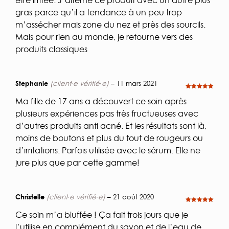
gras parce qu’il a tendance à un peu trop
m’assécher mais zone du nez et près des sourcils.
Mais pour rien au monde, je retourne vers des
produits classiques
Stephanie
(client·e vérifié·e)
–
11 mars 2021
Note
5
sur
5
Ma fille de 17 ans a découvert ce soin après
plusieurs expériences pas très fructueuses avec
d’autres produits anti acné. Et les résultats sont là,
moins de boutons et plus du tout de rougeurs ou
d’irritations. Parfois utilisée avec le sérum. Elle ne
jure plus que par cette gamme!
Christelle
(client·e vérifié·e)
–
21 août 2020
Note
5
sur
5
Ce soin m’a bluffée ! Ça fait trois jours que je
l’utilise en complément du savon et de l’eau de