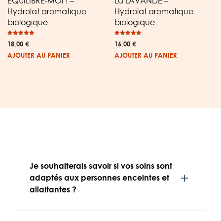
ÉQUILIBRE-MOI ! –
La LAVANDE –
Hydrolat aromatique
Hydrolat aromatique
biologique
biologique
Note
Note
18,00
€
16,00
€
5.00
5.00
sur 5
sur 5
AJOUTER AU PANIER
AJOUTER AU PANIER
Je souhaiterais savoir si vos soins sont
adaptés aux personnes enceintes et
allaitantes ?