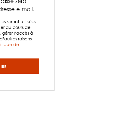
asse sera
resse e-mail.
s seront utilisées
r au cours de
, gérer l’accès à
d’autres raisons
litique de
RIRE