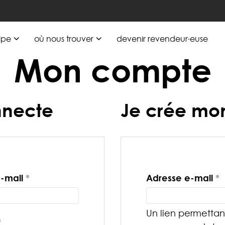
ipe
où nous trouver
devenir revendeur·euse
Mon compte
nnecte
Je crée mo
Obligatoire
O
e-mail
*
Adresse e-mail
*
Un lien permettant
Obligatoire
*