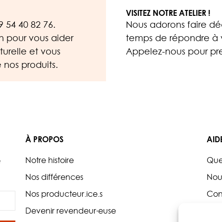
VISITEZ NOTRE ATELIER !
9 54 40 82 76
.
Nous adorons faire déc
on pour vous aider
temps de répondre à v
urelle et vous
Appelez-nous
pour pre
 nos produits.
À PROPOS
AID
Notre histoire
Que
e
Nos différences
Nou
Nos producteur.ice.s
Con
Devenir revendeur·euse
Poli