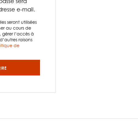
asse sera
resse e-mail.
s seront utilisées
r au cours de
, gérer l’accès à
d’autres raisons
litique de
RIRE