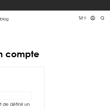
0
blog
n compte
bligatoire
 de définir un