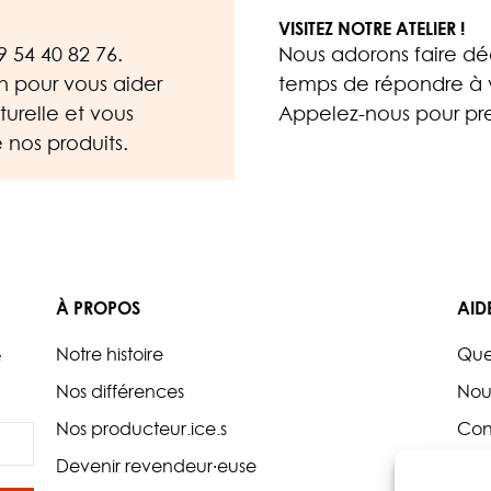
VISITEZ NOTRE ATELIER !
9 54 40 82 76
.
Nous adorons faire déc
on pour vous aider
temps de répondre à v
urelle et vous
Appelez-nous
pour pre
 nos produits.
À PROPOS
AID
Notre histoire
Que
e
Nos différences
Nou
Nos producteur.ice.s
Con
Devenir revendeur·euse
Poli