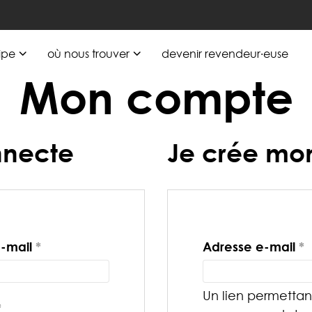
ipe
où nous trouver
devenir revendeur·euse
Mon compte
nnecte
Je crée mo
Obligatoire
O
e-mail
*
Adresse e-mail
*
Un lien permettant
Obligatoire
*